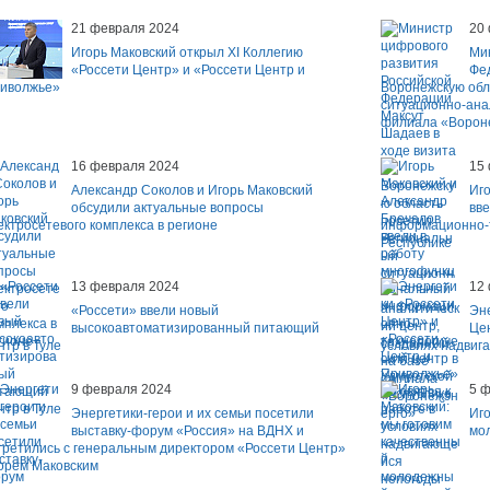
21 февраля 2024
20
Игорь Маковский открыл XI Коллегию
Ми
«Россети Центр» и «Россети Центр и
Фед
иволжье»
Воронежскую обл
ситуационно-ана
филиала «Ворон
16 февраля 2024
15
Александр Соколов и Игорь Маковский
Иго
обсудили актуальные вопросы
вв
ектросетевого комплекса в регионе
информационно-т
Республике
13 февраля 2024
12
«Россети» ввели новый
Эне
высокоавтоматизированный питающий
Цен
нтр в Туле
условиях надвиг
9 февраля 2024
5 
Энергетики-герои и их семьи посетили
Иго
выставку-форум «Россия» на ВДНХ и
мо
третились с генеральным директором «Россети Центр»
орем Маковским