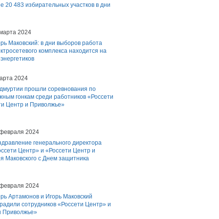
е 20 483 избирательных участков в дни
 марта 2024
рь Маковский: в дни выборов работа
ктросетевого комплекса находится на
 энергетиков
арта 2024
Удмуртии прошли соревнования по
жным гонкам среди работников «Россети
ти Центр и Приволжье»
 февраля 2024
здравление генерального директора
ссети Центр» и «Россети Центр и
я Маковского с Днем защитника
 февраля 2024
рь Артамонов и Игорь Маковский
радили сотрудников «Россети Центр» и
и Приволжье»