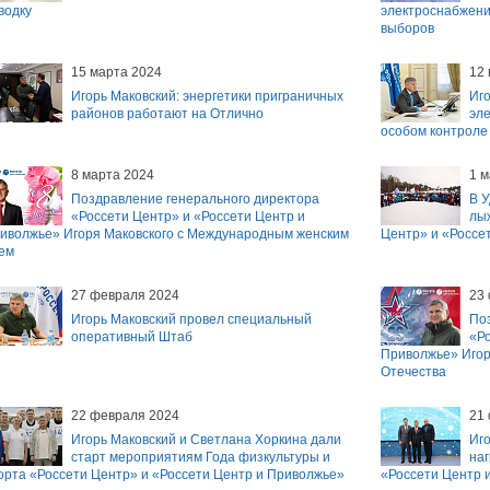
водку
электроснабжени
выборов
15 марта 2024
12
Игорь Маковский: энергетики приграничных
Иго
районов работают на Отлично
эле
особом контроле
8 марта 2024
1 м
Поздравление генерального директора
В 
«Россети Центр» и «Россети Центр и
лы
иволжье» Игоря Маковского с Международным женским
Центр» и «Россе
ем
27 февраля 2024
23
Игорь Маковский провел специальный
По
оперативный Штаб
«Ро
Приволжье» Игор
Отечества
22 февраля 2024
21
Игорь Маковский и Светлана Хоркина дали
Иго
старт мероприятиям Года физкультуры и
наг
орта «Россети Центр» и «Россети Центр и Приволжье»
«Россети Центр 