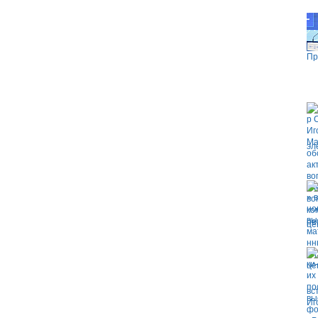
Пр
эл
це
вс
Иг