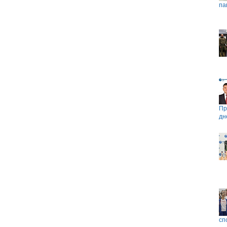
па
Пр
дн
сп