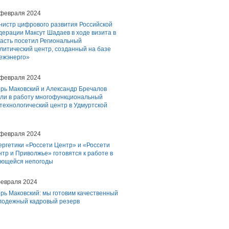
 февраля 2024
нистр цифрового развития Российской
ерации Максут Шадаев в ходе визита в
асть посетил Региональный
литический центр, созданный на базе
ежэнерго»
 февраля 2024
рь Маковский и Александр Бречалов
ели в работу многофункциональный
ехнологический центр в Удмуртской
 февраля 2024
ргетики «Россети Центр» и «Россети
тр и Приволжье» готовятся к работе в
ающейся непогоды
февраля 2024
рь Маковский: мы готовим качественный
лодежный кадровый резерв