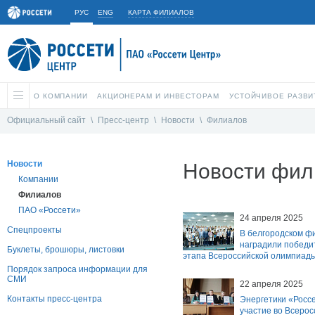
РУС
ENG
КАРТА ФИЛИАЛОВ
О КОМПАНИИ
АКЦИОНЕРАМ И ИНВЕСТОРАМ
УСТОЙЧИВОЕ РАЗВИ
Официальный сайт
\
Пресс-центр
\
Новости
\
Филиалов
Новости
Новости фил
Компании
Филиалов
ПАО «Россети»
24 апреля 2025
Спецпроекты
В белгородском ф
наградили победи
Буклеты, брошюры, листовки
этапа Всероссийской олимпиады
Порядок запроса информации для
СМИ
22 апреля 2025
Контакты пресс-центра
Энергетики «Росс
участие во Всерос