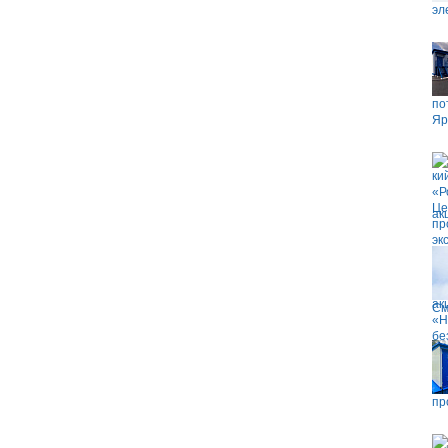
эл
по
Яр
ак
См
пр