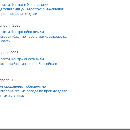
оссети Центр» и Ярославский
дагогический университет объединяют
фориентации молодежи
 апреля 2026
оссети Центр» обеспечили
ектроснабжение нового маслосырзавода
бласти
апреля 2026
оссети Центр» обеспечили
ктроснабжение нового бассейна в
апреля 2026
елгородэнерго» обеспечило
ектроснабжение завода по производству
шних животных