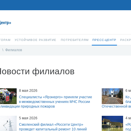
ТОРАМ
УСТОЙЧИВОЕ РАЗВИТИЕ
ПОТРЕБИТЕЛЯМ
ПРЕСС-ЦЕНТР
РАСК
и
\
Филиалов
Новости филиалов
8 мая 2026
6 м
Специалисты «Ярэнерго» приняли участие
Ко
в межведомственных учениях МЧС России
бл
 ликвидации природных пожаров
Отечественной 
5 мая 2026
4 м
Смоленский филиал «Россети Центр»
«Р
проведет капитальный ремонт 10 линий
по