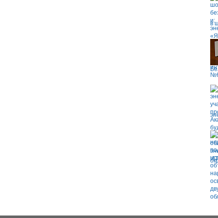
в 
Бе
эн
ок