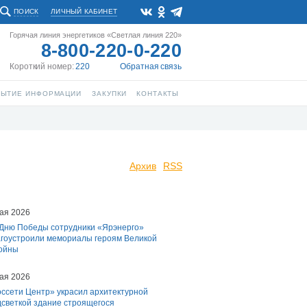
ПОИСК
ЛИЧНЫЙ КАБИНЕТ
Горячая линия энергетиков «Светлая линия 220»
8-800-220-0-220
Короткий номер:
220
Обратная связь
РЫТИЕ ИНФОРМАЦИИ
ЗАКУПКИ
КОНТАКТЫ
Архив
RSS
ая 2026
 Дню Победы сотрудники «Ярэнерго»
агоустроили мемориалы героям Великой
войны
ая 2026
оссети Центр» украсил архитектурной
дсветкой здание строящегося