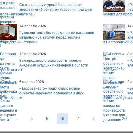
Световое шоу и уроки безопасности:
«Р
энергетики «Ярэнерго» устроили праздник
пе
школе-интернате №6
усилия для про
14 апреля 2026
14
Руководитель «Белгородэнерго» награждён
«Р
медалью «За заслуги перед землёй
эл
лгородской» I степени
в Белгородской о
13 апреля 2026
8 
Белгородэнерго участвует в проекте
«Р
Академия будущих инженеров в области
эле
ергетики и ИТ
Вязьме
6 апреля 2026
2 
«Тамбовэнерго» подключило новые
«Б
объекты наружного освещения в двух
эл
ругах области
кормов для дома
1
...
4
5
6
7
8
...
20