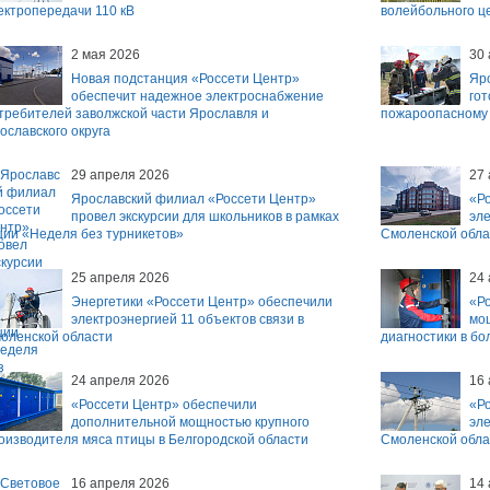
ектропередачи 110 кВ
волейбольного ц
2 мая 2026
30
Новая подстанция «Россети Центр»
Яр
обеспечит надежное электроснабжение
гот
требителей заволжской части Ярославля и
пожароопасному 
ославского округа
29 апреля 2026
27
Ярославский филиал «Россети Центр»
«Р
провел экскурсии для школьников в рамках
эл
ции «Неделя без турникетов»
Смоленской обла
25 апреля 2026
24
Энергетики «Россети Центр» обеспечили
«Р
электроэнергией 11 объектов связи в
мо
оленской области
диагностики в б
24 апреля 2026
16
«Россети Центр» обеспечили
«Р
дополнительной мощностью крупного
эле
оизводителя мяса птицы в Белгородской области
Смоленской обла
16 апреля 2026
14