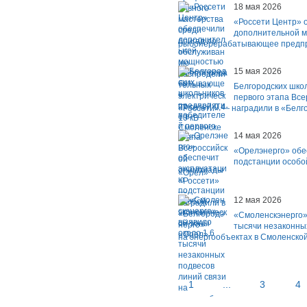
18 мая 2026
«Россети Центр» 
дополнительной 
рыбоперерабатывающее предпр
15 мая 2026
Белгородских шко
первого этапа Вс
«Россети» — наградили в «Белг
14 мая 2026
«Орелэнерго» обе
подстанции особо
«Орел»
12 мая 2026
«Смоленскэнерго»
тысячи незаконны
на энергообъектах в Смоленско
1
...
3
4