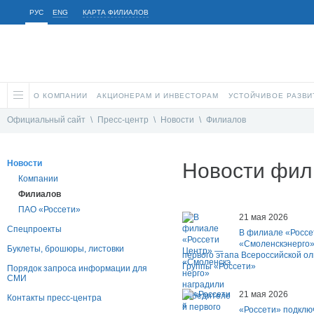
РУС
ENG
КАРТА ФИЛИАЛОВ
О КОМПАНИИ
АКЦИОНЕРАМ И ИНВЕСТОРАМ
УСТОЙЧИВОЕ РАЗВИ
Официальный сайт
\
Пресс-центр
\
Новости
\
Филиалов
Новости
Новости фил
Компании
Филиалов
ПАО «Россети»
21 мая 2026
Спецпроекты
В филиале «Россе
«Смоленскэнерго»
Буклеты, брошюры, листовки
первого этапа Всероссийской о
Группы «Россети»
Порядок запроса информации для
СМИ
21 мая 2026
Контакты пресс-центра
«Россети» подключ