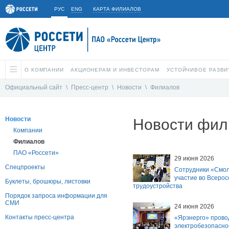
РУС
ENG
КАРТА ФИЛИАЛОВ
О КОМПАНИИ
АКЦИОНЕРАМ И ИНВЕСТОРАМ
УСТОЙЧИВОЕ РАЗВИ
Официальный сайт
\
Пресс-центр
\
Новости
\
Филиалов
Новости
Новости фил
Компании
Филиалов
ПАО «Россети»
29 июня 2026
Спецпроекты
Сотрудники «Смол
участие во Всерос
Буклеты, брошюры, листовки
трудоустройства
Порядок запроса информации для
СМИ
24 июня 2026
Контакты пресс-центра
«Ярэнерго» провод
электробезопасно