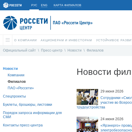
РУС
ENG
КАРТА ФИЛИАЛОВ
О КОМПАНИИ
АКЦИОНЕРАМ И ИНВЕСТОРАМ
УСТОЙЧИВОЕ РАЗВИ
Официальный сайт
\
Пресс-центр
\
Новости
\
Филиалов
Новости
Новости фил
Компании
Филиалов
ПАО «Россети»
29 июня 2026
Спецпроекты
Сотрудники «Смол
участие во Всерос
Буклеты, брошюры, листовки
трудоустройства
Порядок запроса информации для
СМИ
24 июня 2026
Контакты пресс-центра
«Ярэнерго» провод
электробезопасно