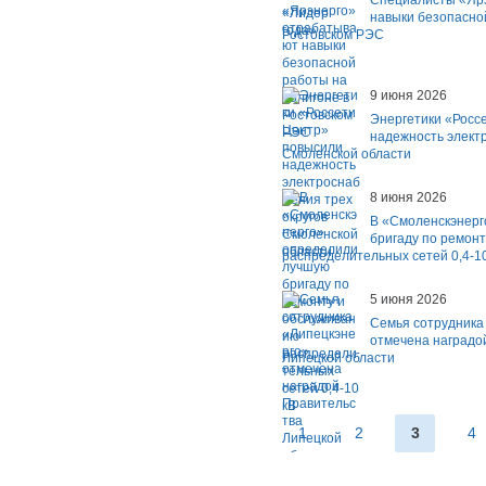
Специалисты «Яр
навыки безопасно
Ростовском РЭС
9 июня 2026
Энергетики «Росс
надежность элект
Смоленской области
8 июня 2026
В «Смоленскэнерг
бригаду по ремон
распределительных сетей 0,4-1
5 июня 2026
Семья сотрудника
отмечена наградо
Липецкой области
1
2
3
4